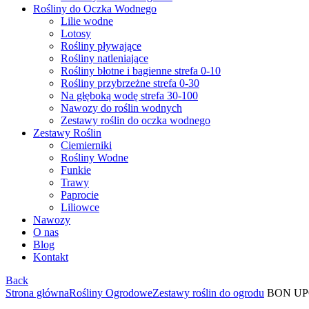
Rośliny do Oczka Wodnego
Lilie wodne
Lotosy
Rośliny pływające
Rośliny natleniające
Rośliny błotne i bagienne strefa 0-10
Rośliny przybrzeżne strefa 0-30
Na głęboką wodę strefa 30-100
Nawozy do roślin wodnych
Zestawy roślin do oczka wodnego
Zestawy Roślin
Ciemierniki
Rośliny Wodne
Funkie
Trawy
Paprocie
Liliowce
Nawozy
O nas
Blog
Kontakt
Back
Strona główna
Rośliny Ogrodowe
Zestawy roślin do ogrodu
BON UP