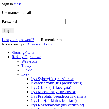
Sign in
close
Username or email
Password
Log in
Lost your password?
Remember me
No account yet?
Create an Account
Strona główna
Rośliny Ogrodowe
Wszystkie
Trawy
Funkie
Irysy
Irys Syberyjski (iris sibirica)
Kosaciec żółty (Iris pseudacorus)
Irys Gładki (iris laevigata)
Irys Mieczolistny (iris ensata)
Irys Pseudata (pseudacorus x ensata)
Irys Luizjański (iris louisiana)
Irys Różnobarwny (iris versicolor)