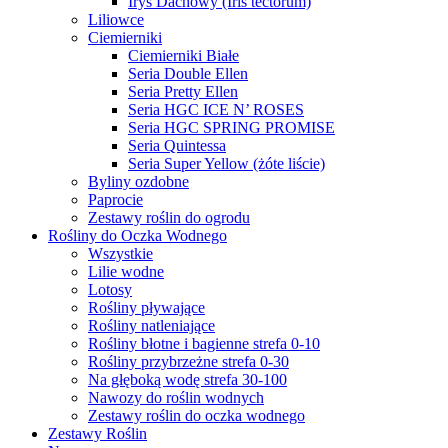
Irys Dachowy (Iris tectorum)
Liliowce
Ciemierniki
Ciemierniki Białe
Seria Double Ellen
Seria Pretty Ellen
Seria HGC ICE N’ ROSES
Seria HGC SPRING PROMISE
Seria Quintessa
Seria Super Yellow (żóte liście)
Byliny ozdobne
Paprocie
Zestawy roślin do ogrodu
Rośliny do Oczka Wodnego
Wszystkie
Lilie wodne
Lotosy
Rośliny pływające
Rośliny natleniające
Rośliny błotne i bagienne strefa 0-10
Rośliny przybrzeżne strefa 0-30
Na głęboką wodę strefa 30-100
Nawozy do roślin wodnych
Zestawy roślin do oczka wodnego
Zestawy Roślin