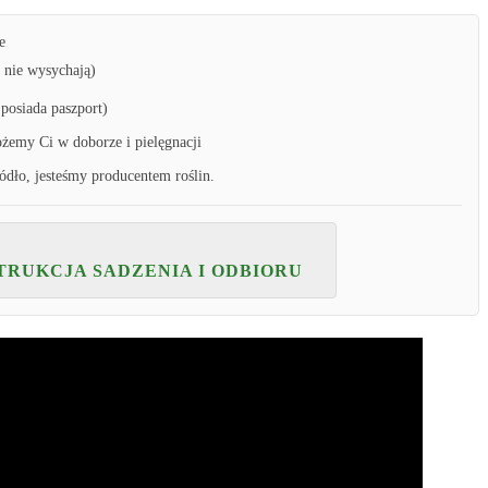
e
y nie wysychają)
 posiada paszport)
żemy Ci w doborze i pielęgnacji
ródło, jesteśmy producentem roślin.
STRUKCJA SADZENIA I ODBIORU