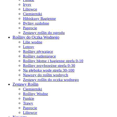
Irysy
Liliowce
Ciemierniki
Hibiskusy Bagienne
Byliny ozdobne
Paprocie
Zestawy roślin do ogrodu
Rośliny do Oczka Wodnego
Lilie wodne
Lotosy
Rośliny pływające
Rośliny natleniające
Rośliny błotne i bagienne strefa 0-10
Rośliny przybrzeżne strefa 0-30
Na głęboką wodę strefa 30-100
Nawozy do roślin wodnych
Zestawy roślin do oczka wodnego
Zestawy Roślin
Ciemierniki
Rośliny Wodne
Funkie
Trawy
Paprocie
Liliowce