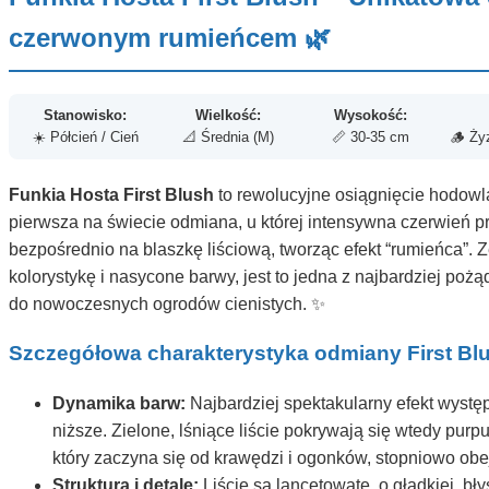
czerwonym rumieńcem 🌿
Stanowisko:
Wielkość:
Wysokość:
☀️ Półcień / Cień
📐 Średnia (M)
📏 30-35 cm
🪵 Ży
Funkia Hosta First Blush
to rewolucyjne osiągnięcie hodow
pierwsza na świecie odmiana, u której intensywna czerwień 
bezpośrednio na blaszkę liściową, tworząc efekt “rumieńca”. 
kolorystykę i nasycone barwy, jest to jedna z najbardziej poż
do nowoczesnych ogrodów cienistych. ✨
Szczegółowa charakterystyka odmiany First Bl
Dynamika barw:
Najbardziej spektakularny efekt wystę
niższe. Zielone, lśniące liście pokrywają się wtedy pu
który zaczyna się od krawędzi i ogonków, stopniowo obe
Struktura i detale:
Liście są lancetowate, o gładkiej, bł