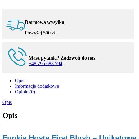
liście
nowość
do
cienia
Darmowa wysyłka
Powyżej 500 zł
Masz pytania? Zadzwoń do nas.
+48 795 688 594
Opis
Informacje dodatkowe
Opinie (0)
Opis
Opis
Funkia Hosta First Blush – Unikatowa