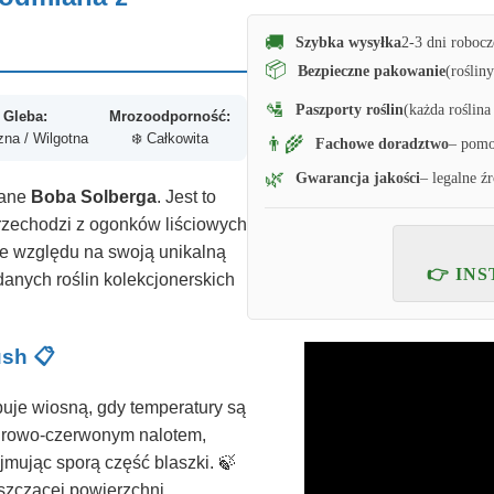
🚚
Szybka wysyłka
2-3 dni robocz
📦
Bezpieczne pakowanie
(roślin
🛂
Paszporty roślin
(każda roślina
Gleba:
Mrozoodporność:
zna / Wilgotna
❄️ Całkowita
👨‍🌾
Fachowe doradztwo
– pomo
🌿
Gwarancja jakości
– legalne ź
lane
Boba Solberga
. Jest to
przechodzi z ogonków liściowych
Ze względu na swoją unikalną
👉 IN
ądanych roślin kolekcjonerskich
ush 📋
puje wiosną, gdy temperatury są
rpurowo-czerwonym nalotem,
jmując sporą część blaszki. 🍃
yszczącej powierzchni.