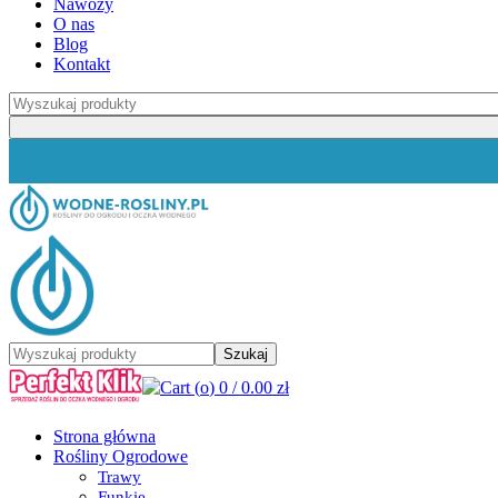
Nawozy
O nas
Blog
Kontakt
Szukaj:
Szukaj:
Szukaj
Cart (
o
)
0
/
0.00
zł
Strona główna
Rośliny Ogrodowe
Trawy
Funkie