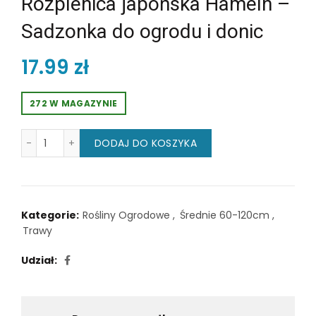
Rozplenica japońska Hameln –
Sadzonka do ogrodu i donic
17.99
zł
272 W MAGAZYNIE
ilość Rozplenica japońska Hameln – Sadzonka do ogro
DODAJ DO KOSZYKA
Kategorie:
Rośliny Ogrodowe
,
Średnie 60-120cm
,
Trawy
Udział