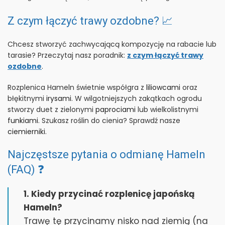
Z czym łączyć trawy ozdobne? 📈
Chcesz stworzyć zachwycającą kompozycję na rabacie lub
tarasie? Przeczytaj nasz poradnik:
z czym łączyć trawy
ozdobne
.
Rozplenica Hameln świetnie współgra z
liliowcami
oraz
błękitnymi
irysami
. W wilgotniejszych zakątkach ogrodu
stworzy duet z zielonymi
paprociami
lub wielkolistnymi
funkiami
. Szukasz roślin do cienia? Sprawdź nasze
ciemierniki
.
Najczęstsze pytania o odmianę Hameln
(FAQ) ❓
1. Kiedy przycinać rozplenicę japońską
Hameln?
Trawę tę przycinamy nisko nad ziemią (na