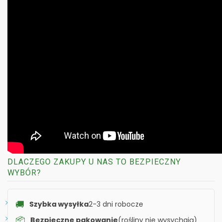
DLACZEGO ZAKUPY U NAS TO BEZPIECZNY
WYBÓR?
🚚
Szybka wysyłka
2-3 dni robocze
📦
Bezpieczne pakowanie
(rośliny nie wysychają)