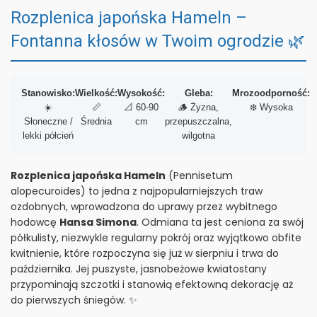
Rozplenica japońska Hameln –
Fontanna kłosów w Twoim ogrodzie 🌿
Stanowisko:
Wielkość:
Wysokość:
Gleba:
Mrozoodporność:
☀️
📏
📐 60-90
🪵 Żyzna,
❄️ Wysoka
Słoneczne /
Średnia
cm
przepuszczalna,
lekki półcień
wilgotna
Rozplenica japońska Hameln
(Pennisetum
alopecuroides) to jedna z najpopularniejszych traw
ozdobnych, wprowadzona do uprawy przez wybitnego
hodowcę
Hansa Simona
. Odmiana ta jest ceniona za swój
półkulisty, niezwykle regularny pokrój oraz wyjątkowo obfite
kwitnienie, które rozpoczyna się już w sierpniu i trwa do
października. Jej puszyste, jasnobeżowe kwiatostany
przypominają szczotki i stanowią efektowną dekorację aż
do pierwszych śniegów. ✨