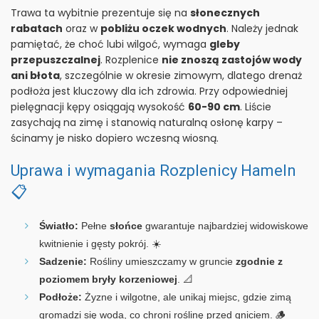
Trawa ta wybitnie prezentuje się na
słonecznych
rabatach
oraz w
pobliżu oczek wodnych
. Należy jednak
pamiętać, że choć lubi wilgoć, wymaga
gleby
przepuszczalnej
. Rozplenice
nie znoszą zastojów wody
ani błota
, szczególnie w okresie zimowym, dlatego drenaż
podłoża jest kluczowy dla ich zdrowia. Przy odpowiedniej
pielęgnacji kępy osiągają wysokość
60-90 cm
. Liście
zasychają na zimę i stanowią naturalną osłonę karpy –
ścinamy je nisko dopiero wczesną wiosną.
Uprawa i wymagania Rozplenicy Hameln
📋
Światło:
Pełne
słońce
gwarantuje najbardziej widowiskowe
kwitnienie i gęsty pokrój. ☀️
Sadzenie:
Rośliny umieszczamy w gruncie
zgodnie z
poziomem bryły korzeniowej
. 📐
Podłoże:
Żyzne i wilgotne, ale unikaj miejsc, gdzie zimą
gromadzi się woda, co chroni roślinę przed gniciem. 🪵